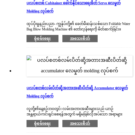
ပလပ်စတစ် Cubitainer ခေါက်နိုင်သောရေအိတ် Servo လေမှုတ်
Molding လုပ်စက်
ထုပ်ပိုးမှုနည်းပညာ- ကျွန်ုပ်တို့၏ ခေတ်မီဆန်းသစ်သော Foldable Water
Bag Blow Molding Machine ၏ တော်လှန်ရေးကို မိတ်ဆက်ခြင်း။
အဆင်ပြေမှု၊ ထိရောက်မှုနှင့် ရေရှည်တည်တံ့မှုတို့ကို ပြန်လည်အဓိပ္ပာယ်
စုံစမ်းရေး
အသေးစိတ်
ဖွင့်ဆိုရန် ဒီဇိုင်းထုတ်ထားသည့် ဤစက်သည် သင့်အား ယခင်ကကဲ့သို့
စွယ်စုံရနှင့် နေရာလွတ်ချွေတာသော ရေအိတ်များကို ဖန်တီးနိုင်စေမည်
ဖြစ်သည်။
ပလပ်စတစ်လမ်းပိတ်ဆို့အတားအဆီးပိတ်ဆို့ Accumulator လေမှုတ်
Molding လုပ်စက်
လူတို့၏နေ့စဉ်ဘဝတွင်၊ လမ်းအတားအဆီးများသည် ယာဉ်
အန္တရာယ်ကင်းရှင်းစေရန်အတွက် မရှိမဖြစ်လိုအပ်သော အရာများ
ဖြစ်သည်။ကျွန်ုပ်တို့၏ ပလပ်စတစ်လမ်းအတားအဆီးမှုတ်ထုတ်စက်
စုံစမ်းရေး
အသေးစိတ်
သည် သင့်ထုတ်လုပ်မှုလိုင်းထဲသို့ တက်ကြွမှုအသစ်ကို ထိုးသွင်းပေး
လိမ့်မည်။ထိရောက်သော၊ တည်ငြိမ်ပြီး ဆန်းသစ်သောဒီဇိုင်းဖြင့်၊