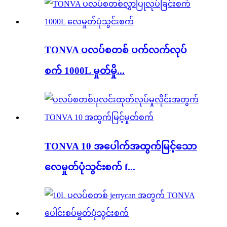
TONVA ပလပ်စတစ် ပက်လက်လုပ်
စက် 1000L မှုတ်မှို...
TONVA 10 အပေါက်အထွက်မြင့်သော
လေမှုတ်ပုံသွင်းစက် f...