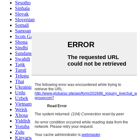
Sesotho
Sinhala
Slovak
Slovenian
Somali
Samoan
Scots Gaelic
Shona
Sindhi
Sundanese
Swahili
Tajik
Tamil
Telugu
Thai
Ukrainian
Urdu
Uzbek
Vietnamese
Welsh
Xhosa
Yiddish
Yoruba
Zulu
Kinyarwanda