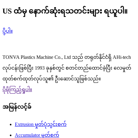
သင်၏ပလပ်စတစ်လမ်းအတားအဆီးထုတ်လုပ်မှုသည် ပိုမိုလွယ်ကူပြီး
ပိုမိုထိရောက်လာသည်။လုပ်သားကုန်ကျစရိတ်ကို သက်သာစေပြီး
US ထံမှ နောက်ဆုံးရသတင်းများ ရယူပါ။
ထုတ်လုပ်မှုစွမ်းဆောင်ရည်ကို မြှင့်တင်ပေးပြီး ထုတ်ကုန်အရည်အသွေး
အထူးကောင်းမွန်ကြောင်း သေချာပါစေ။ကျွန်ုပ်တို့၏ ပလပ်စတစ်လမ်း
အတားအဆီးကို မှုတ်ပုံသွင်းစက်ကို ရွေးချယ်ပါ၊ လေမှုတ်ပုံသွင်းခြင်း
လုပ်ငန်းတွင် ရှေ့ဆောင်တစ်ဦးဖြစ်လာကာ သင့်ထုတ်ကုန်များကို စျေး
ပို့ပါ။
ကွက်တွင် ပေါ်လွင်စေပါသည်။
TONVA Plastics Machine Co., Ltd သည် တရုတ်နိုင်ငံရှိ AHi-tech
လုပ်ငန်းဖြစ်ပြီး 1993 ခုနှစ်တွင် စတင်တည်ထောင်ခဲ့ပြီး လေမှုတ်
ထုတ်စက်ထုတ်လုပ်သူ၏ ဦးဆောင်သူဖြစ်သည်။
ပိုမိုကြည့်ရှုပါ။
အမြန်လင့်ခ်
Extrusion မှုတ်ပုံသွင်းစက်
Accumulator မှုတ်စက်