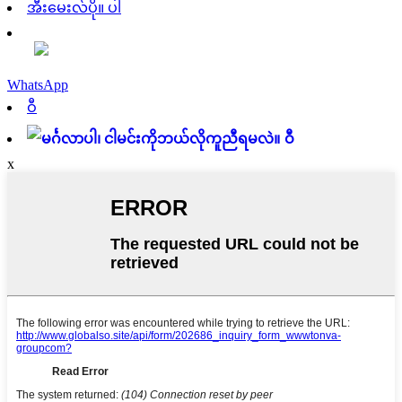
အီးမေးလ်ပို။ ပါ
WhatsApp
ဝီ
ဝီ
x