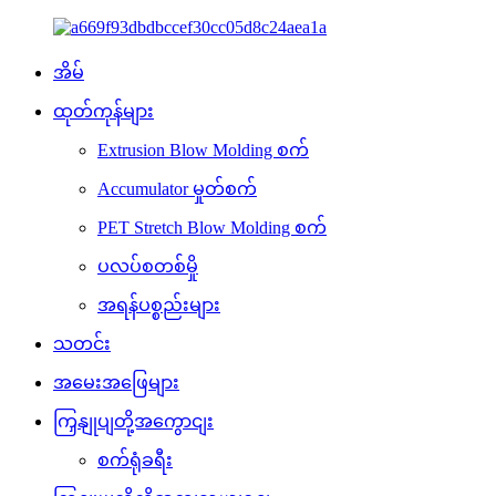
အိမ်
ထုတ်ကုန်များ
Extrusion Blow Molding စက်
Accumulator မှုတ်စက်
PET Stretch Blow Molding စက်
ပလပ်စတစ်မှို
အရန်ပစ္စည်းများ
သတင်း
အမေးအဖြေများ
ကြှနျုပျတို့အကွောငျး
စက်ရုံခရီး