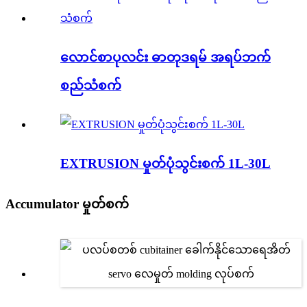
လောင်စာပုလင်း ဓာတုဒရမ် အရပ်ဘက်
စည်သံစက်
EXTRUSION မှုတ်ပုံသွင်းစက် 1L-30L
Accumulator မှုတ်စက်