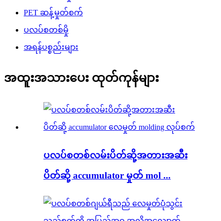
PET ဆန့်မှုတ်စက်
ပလပ်စတစ်မှို
အရန်ပစ္စည်းများ
အထူးအသားပေး ထုတ်ကုန်များ
ပလပ်စတစ်လမ်းပိတ်ဆို့အတားအဆီး
ပိတ်ဆို့ accumulator မှုတ် mol ...