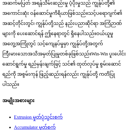
အဆက်မပြတ် အရန်သိမ်းဆည်းမှု ပံ့ပိုးမှုသည် ကျွန်ုပ်တို့၏
အကောင်းဆုံး ဝန်ဆောင်မှုကိရိယာဖြစ်သည်။သင့်ပရောဂျက်၏
အဆင့်တိုင်းတွင်၊ ကျွန်ုပ်တို့သည် နည်းပညာဆိုင်ရာ အကြံဉာဏ်
များကို ပေးဆောင်ရန် ဤနေရာတွင် ရှိနေပါသည်။ဝယ်ယူမှု
အတွေ့အကြုံတွင် သင့်ကျေနပ်မှုမှာ ကျွန်ုပ်တို့အတွက်
ကြီးမားသောအသိအမှတ်ပြုမှုတစ်ခုဖြစ်သည်။Win-Win ပူးပေါင်း
ဆောင်ရွက်မှု ရည်မှန်းချက်ဖြင့် သင်၏ ထုတ်လုပ်မှု စွမ်းဆောင်
ရည်ကို အစွမ်းကုန် ဖြည့်ဆည်းရန်လည်း ကျွန်ုပ်တို့ ကတိပြု
ပါသည်။
အမျိုးအစားများ
Extrusion မှုတ်ပုံသွင်းစက်
Accumulator မှုတ်စက်