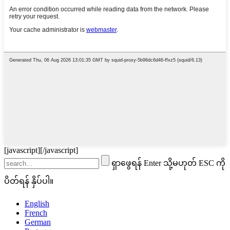
[javascript]
[/javascript]
ရှာဖွေရန် Enter သို့မဟုတ် ESC ကို
ပိတ်ရန် နှိပ်ပါ။
English
French
German