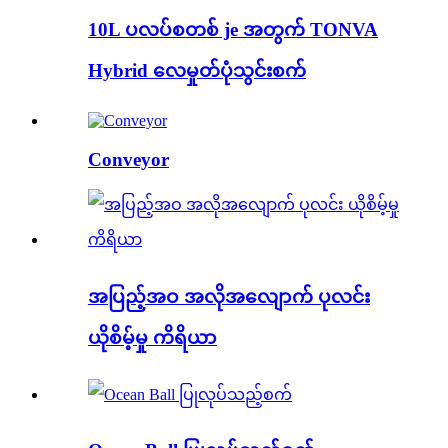
10L ပလပ်စတစ် je အတွက် TONVA
Hybrid လေမှုတ်ပုံသွင်းစက်
Conveyor
အပြည့်အဝ အလိုအလျောက် ပုလင်း
ယိုစိမ့်မှု ကိရိယာ