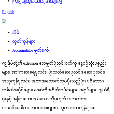
ကြှနျုပျတို့ကိုဆကျသှယျရနျ
English
အိမ်
ထုတ်ကုန်များ
Accumulator မှုတ်စက်
ကျွန်ုပ်တို့၏ extrusion လေမှုတ်ပုံသွင်းစက်ကို နေ့စဉ်သုံးပစ္စည်း
များ၊ အားကစားရေပုလင်း၊ ပိုးသတ်ဆေးပုလင်း၊ ဆေးပုလင်း၊
အလှကုန်ပုလင်း၊ အစားအသောက်ထုပ်ပိုးသည့်ပုံး၊ ပရိဘောဂ
အစိတ်အပိုင်းများ၊ အော်တိုအစိတ်အပိုင်းများ၊ အရုပ်များ၊ ဂျယ်ရီ
ဗူးနှင့် အခြားသေးငယ်သော သို့မဟုတ် အလတ်စား
အခေါင်းပေါက်ပလပ်စတစ်များအတွက် ထုတ်ကုန်များ။