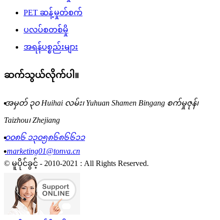
PET ဆန့်မှုတ်စက်
ပလပ်စတစ်မှို
အရန်ပစ္စည်းများ
ဆက်သွယ်လိုက်ပါ။
အမှတ် ၃၀ Huihai လမ်း၊ Yuhuan Shamen Bingang စက်မှုဇုန်၊
Taizhou၊ Zhejiang
၀၀၈၆ ၁၃၀၅၈၆၈၆၆၁၁
marketing01@tonva.cn
© မူပိုင်ခွင့် - 2010-2021 : All Rights Reserved.