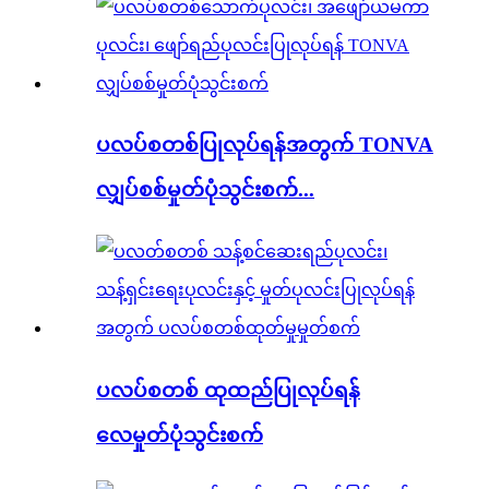
ပလပ်စတစ်ပြုလုပ်ရန်အတွက် TONVA
လျှပ်စစ်မှုတ်ပုံသွင်းစက်...
ပလပ်စတစ် ထုထည်ပြုလုပ်ရန်
လေမှုတ်ပုံသွင်းစက်