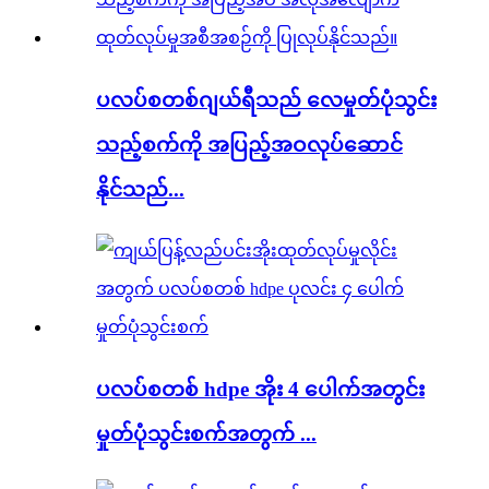
ပလပ်စတစ်ဂျယ်ရီသည် လေမှုတ်ပုံသွင်း
သည့်စက်ကို အပြည့်အဝလုပ်ဆောင်
နိုင်သည်...
ပလပ်စတစ် hdpe အိုး 4 ပေါက်အတွင်း
မှုတ်ပုံသွင်းစက်အတွက် ...